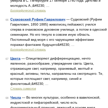
умерла в С. Петербурге 17 октября 1740 года. Детство и
молодость А.,&#8230; …
Биографический словарь
Судковский Руфим Гаврилович
— Судковский (Руфим
66
Гаврилович, 1850 1885) живописец пейзажист, учился
сперва в очаковском духовном училище, а потом в одесской
семинарии. Но его тянуло в совсем иную область.
Постоянный вид моря с его чарующими эффектами
поражал фантазию будущего&#8230; …
Биографический словарь
Цвета
— Олицетворяют дифференциацию, нечто
67
явленное, разнообразие, утверждение света. Цвета,
отражающие свет, например, оранжевый, желтый и
красный, активны, теплы, направлены на смотрящего. Те,
которые поглощают свет, например, синий и
фиолетовый,&#8230; …
Словарь символов
Числа
— Во многих культурах, особенно в вавилонской,
68
индуистской и пифагорейской, число есть
фундаментальный принцип, лежащий в основе мира