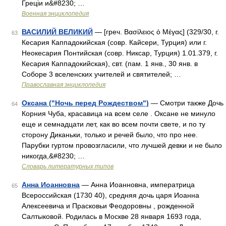
Греціи и&#8230; …
Военная энциклопедия
ВАСИЛИЙ ВЕЛИКИЙ
— [греч. Βασίλειος ὁ Μέγας] (329/30, г.
63
Кесария Каппадокийская (совр. Кайсери, Турция) или г.
Неокесария Понтийская (совр. Никсар, Турция) 1.01.379, г.
Кесария Каппадокийская), свт. (пам. 1 янв., 30 янв. в
Соборе 3 вселенских учителей и святителей; …
Православная энциклопедия
Оксана ("Ночь перед Рождеством")
— Смотри также Дочь
64
Корния Чуба, красавица на всем селе . Оксане не минуло
еще и семнадцати лет, как во всем почти свете, и по ту
сторону Диканьки, только и речей было, что про нее.
Парубки гуртом провозгласили, что лучшей девки и не было
никогда,&#8230; …
Словарь литературных типов
Анна Иоанновна
— Анна Иоанновна, императрица
65
Всероссийская (1730 40), средняя дочь царя Иоанна
Алексеевича и Прасковьи Феодоровны , рожденной
Салтыковой. Родилась в Москве 28 января 1693 года,