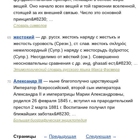
вещей. Оно начало всех вещей и той гармонии вселенной,
стоящей за их внешней связью. Число это основной
принцип&#8230; …
Словарь символов
жестокий
— др. русск. жестокъ наряду с жестъкъ и
69
жестость суровость (Срезн.), ст. слав. жестокъ σκληρός
немилосердный (Супр.) наряду с жестосрьдъ ἀχάριστος
(Супр.). Неотделимо от жёсткий (см.). Совершенно
неосновательны сравнения с др. инд. ghasati ест,&#8230; …
Этимологический словарь русского языка Макса Фасмера
Александр III
— ныне благополучно царствующий
70
Император Всероссийский, второй сын императора
Александра II и императрицы Марии Александровны,
родился 26 февраля 1845 г., вступил на прародительский
престол 2 марта 1881 г. Воспитание получил при
ближайших заботах&#8230; …
Большая биографическая энциклопедия
Страницы
←
Предыдущая
Следующая
→