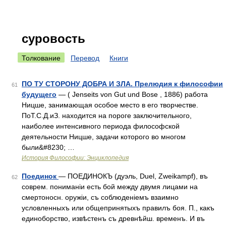
суровость
Толкование
Перевод
Книги
ПО ТУ СТОРОНУ ДОБРА И ЗЛА. Прелюдия к философии
61
будущего
— ( Jenseits von Gut und Bose , 1886) работа
Ницше, занимающая особое место в его творчестве.
ПоТ.С.Д.иЗ. находится на пороге заключительного,
наиболее интенсивного периода философской
деятельности Ницше, задачи которого во многом
были&#8230; …
История Философии: Энциклопедия
Поединок
— ПОЕДИНОКЪ (дуэль, Duel, Zweikampf), въ
62
соврем. пониманіи есть бой между двумя лицами на
смертоносн. оружіи, съ соблюденіемъ взаимно
условленныхъ или общепринятыхъ правилъ боя. П., какъ
единоборство, извѣстенъ съ древнѣйш. временъ. И въ